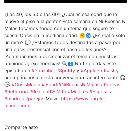
¿Los 40, los 50 o los 60? ¿Cuál es esa edad que le
mueve el piso a la gente? Esta semana en Ni Buenas Ni
Malas tocamos fondo con un tema que seguro te
suena: Crisis en la mediana edad. 🤔🌀 ¿Es real o solo
un mito? 💭 ¿Estamos todos destinados a pasar por
una crisis existencial con el paso de los años?
¡Acompáñanos a desmenuzar el tema con nuestras
opiniones y experiencias! 🔍👥 No te pierdas este
episodio en
#YouTube
,
#Spotify
y
#ApplePodcast
y
acompáñanos en esta conversación tan interesante 🎧
💬
#CrisisMedianaEdad
#NiBuenasNiMalas
#Podcast
#Reflexión
#RealidadVsMito
#Mujeres
#Esposas
#madres
#parejas
Music:
https://www.purple-
planet.com
Comparte esto :