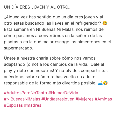
UN DÍA ERES JOVEN Y AL OTRO…
¿Alguna vez has sentido que un día eres joven y al
otro estás buscando las llaves en el refrigerador? 😂
Esta semana en NI Buenas Ni Malas, nos reímos de
cómo pasamos a convertirnos en la señora de las
plantas o en la qué mejor escoge los pimentones en el
supermercado.
Únete a nuestra charla sobre cómo nos vamos
adaptando (o no) a los cambios de la vida. ¡Dale al
play y ríete con nosotras! Y no olvides compartir tus
anécdotas sobre cómo te has vuelto un adulto
responsable de la forma más divertida posible. 🛋️🤣
#AdultosPeroNoTanto
#HumorDeVida
#NiBuenasNiMalas
#Undíaeresjoven
#Mujeres
#Amigas
#Esposas
#madres